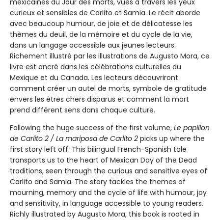
mexicaines du Jour des morts, vues à travers les yeux
curieux et sensibles de Carlito et Samia. Le récit aborde
avec beaucoup humour, de joie et de délicatesse les
thèmes du deuil, de la mémoire et du cycle de la vie,
dans un langage accessible aux jeunes lecteurs.
Richement illustré par les illustrations de Augusto Mora, ce
livre est ancré dans les célébrations culturelles du
Mexique et du Canada. Les lecteurs découvriront
comment créer un autel de morts, symbole de gratitude
envers les êtres chers disparus et comment la mort
prend différent sens dans chaque culture.
Following the huge success of the first volume,
Le papillon
de Carlito 2 / La mariposa de Carlito 2
picks up where the
first story left off. This bilingual French-Spanish tale
transports us to the heart of Mexican Day of the Dead
traditions, seen through the curious and sensitive eyes of
Carlito and Samia. The story tackles the themes of
mourning, memory and the cycle of life with humour, joy
and sensitivity, in language accessible to young readers.
Richly illustrated by Augusto Mora, this book is rooted in